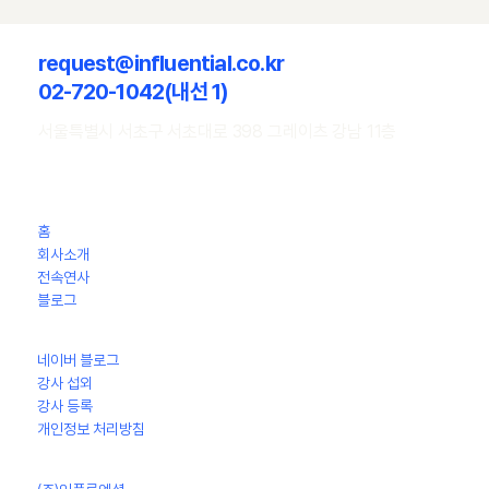
request@influential.co.kr
02-720-1042(내선 1)
서울특별시 서초구 서초대로 398 그레이츠 강남 11층
홈
회사소개
전속연사
​블로그
네이버 블로그
강사 섭외
강사 등록
개인정보 처리방침