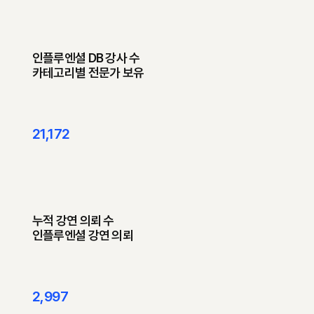
인플루엔셜 DB 강사 수
​카테고리별 전문가 보유
21,172
​누적 강연 의뢰 수
인플루엔셜 강연 의뢰
2,997