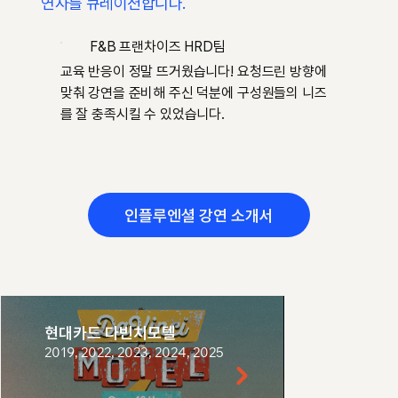
연사를 큐레이션합니다.
F&B 프랜차이즈 HRD팀
교육 반응이 정말 뜨거웠습니다! 요청드린 방향에
맞춰 강연을 준비해 주신 덕분에 구성원들의 니즈
를 잘 충족시킬 수 있었습니다.
인플루엔셜 강연 소개서
현대카드 다빈치모텔
삼성 호암재
Winter Ho
2019, 2022, 2023, 2024, 2025