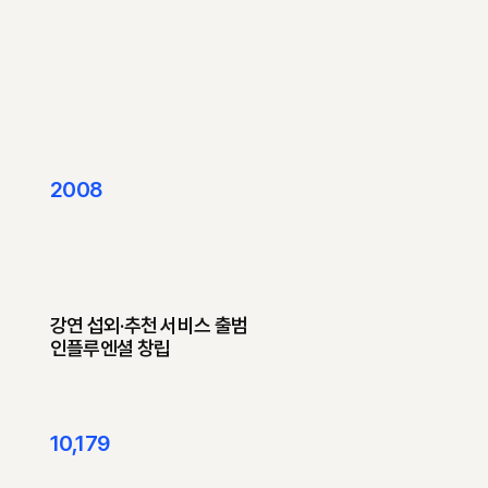
2008
강연 섭외·추천 서비스 출범
​인플루엔셜 창립
10,179