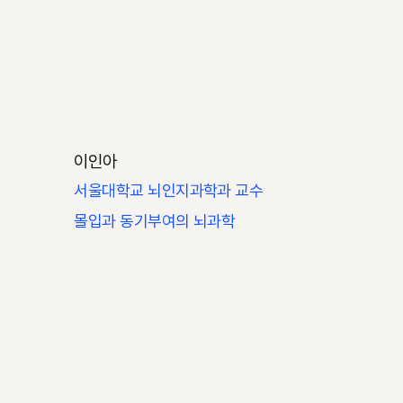
이인아
서울대학교 뇌인지과학과 교수
몰입과 동기부여의 뇌과학