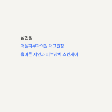
심현철
더셀피부과의원 대표원장
올바른 세안과 피부장벽 스킨케어