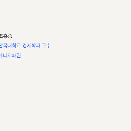
조홍종
단국대학교 경제학과 교수
에너지패권