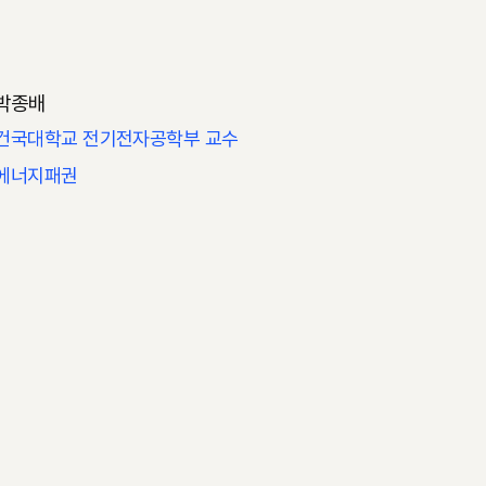
박종배
건국대학교 전기전자공학부 교수
에너지패권