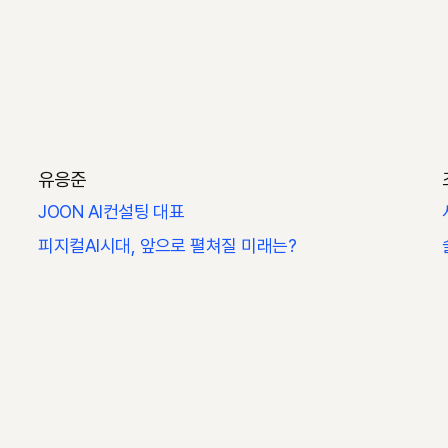
유응준
JOON AI컨설팅 대표
피지컬AI시대, 앞으로 펼쳐질 미래는?