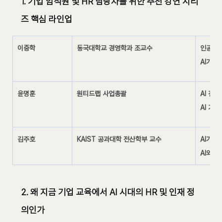
1. 
기업 임직원 및 HR 담당자를 위한 추천 강연 시리
즈 핵심 라인업
이중학
동국대학교 경영학과 조교수
인공지능
AI가 
윤명훈
원티드랩 사업총괄
AI 전환
AI 기
김주호
KAIST 공과대학 전산학부 교수
AI가 
AI와 
2. 왜 지금 기업 교육에서 AI 시대의 HR 및 인재 정
의인가