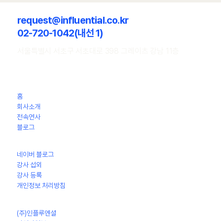
request@influential.co.kr
02-720-1042(내선 1)
서울특별시 서초구 서초대로 398 그레이츠 강남 11층
[추천 강연 시리즈 374] 박상영 작가의 북토크
『지푸라기 왕관을 쓴 여자』 / 박상영
홈
회사소개
전속연사
​블로그
네이버 블로그
강사 섭외
강사 등록
개인정보 처리방침
(주)인플루엔셜