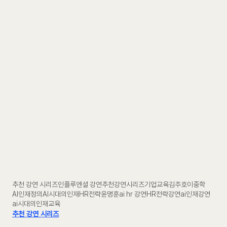
추천 강연 시리즈
인플루엔셜 강연
추천강연시리즈
기업교육
김주호
이중학
AI인재정의
AI시대의인재
HR전략
윤명훈
ai hr 강연
HR전략강연
ai인재강연
ai시대의인재교육
추천 강연 시리즈