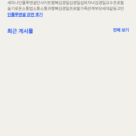
세미나
인플루엔셜
인사이트
행복
김경일
김경일섭외
자녀
김경일교수프로필
슬기로운소통법
소통
소통과행복
김경일프로필
가족관계
부모
세대갈등
고민
인플루엔셜 강연 후기
전체 보기
최근 게시물