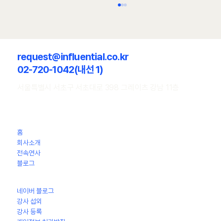
request@influential.co.kr
02-720-1042(내선 1)
서울특별시 서초구 서초대로 398 그레이츠 강남 11층
[강연 후기] 송상화 인천대학교 동북아물류대학
원 교수의 물류 산업의 구조적 경쟁력은 어디에
홈
서 오는가 - H 기업 임직원 대상
회사소개
전속연사
​블로그
네이버 블로그
강사 섭외
강사 등록