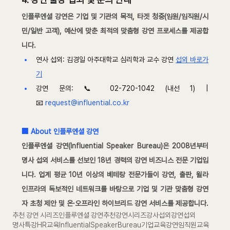
인플루엔셜 강연은 기업 및 기관의 목적, 타겟 청중(임원/임직원/시
민/일반 고객), 예산에 맞춘 최적의 맞춤형 강연 프로세스를 제공합
니다.
연사 섭외: 김경일 아주대학교 심리학과 교수 강연 
섭외 바로가
기
강연 문의: 📞 02-720-1042 (내선 1) | 
📧 
request@influential.co.kr
🏢 About 인플루엔셜 강연
인플루엔셜 강연(Influential Speaker Bureau)은 2008년부터 
명사 섭외 서비스를 선보인 18년 경력의 강연 비즈니스 전문 기업입
니다. 업계 평균 10년 이상의 베테랑 전문가들이 강연, 출판, 윌라 
인프라의 독보적인 네트워크를 바탕으로 기업 및 기관 맞춤형 강연
자 초청 제안 및 온·오프라인 하이브리드 강연 서비스를 제공합니다.
추천 강연 시리즈
인플루엔셜 강연
추천강연시리즈
강사섭외
강연섭외
명사특강
HR교육
InfluentialSpeakerBureau
기업교육
강연
임직원교육