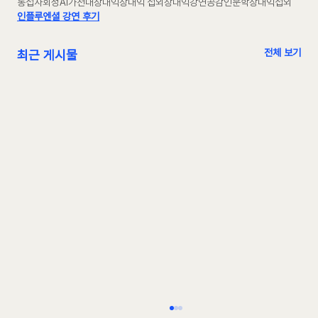
통섭
사회성
AI
가천대장대익
장대익 섭외
장대익강연
공감
인문학
장대익섭외
인플루엔셜 강연 후기
전체 보기
최근 게시물