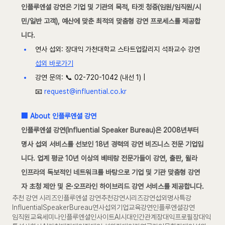
인플루엔셜 강연은 기업 및 기관의 목적, 타겟 청중(임원/임직원/시
민/일반 고객), 예산에 맞춘 최적의 맞춤형 강연 프로세스를 제공합
니다.
연사 섭외: 장대익 가천대학교 스타트업칼리지 석좌교수 강연 
섭외 바로가기
강연 문의: 📞 02-720-1042 (내선 1) | 
📧 
request@influential.co.kr
🏢 About 인플루엔셜 강연
인플루엔셜 강연(Influential Speaker Bureau)은 2008년부터 
명사 섭외 서비스를 선보인 18년 경력의 강연 비즈니스 전문 기업입
니다. 업계 평균 10년 이상의 베테랑 전문가들이 강연, 출판, 윌라 
인프라의 독보적인 네트워크를 바탕으로 기업 및 기관 맞춤형 강연
자 초청 제안 및 온·오프라인 하이브리드 강연 서비스를 제공합니다.
추천 강연 시리즈
인플루엔셜 강연
추천강연시리즈
강연섭외
명사특강
InfluentialSpeakerBureau
연사섭외
기업교육
강연
인플루엔셜강연
임직원교육
세미나
인플루엔셜
인사이트
AI시대
인간관계
장대익프로필
장대익