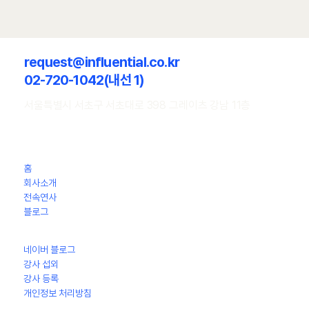
request@influential.co.kr
02-720-1042(내선 1)
서울특별시 서초구 서초대로 398 그레이츠 강남 11층
[강연 후기] 송상화 인천대학교 동북아물류대학
원 교수의 물류 산업의 구조적 경쟁력은 어디에
홈
서 오는가 - H 기업 임직원 대상
회사소개
전속연사
​블로그
네이버 블로그
강사 섭외
강사 등록
개인정보 처리방침