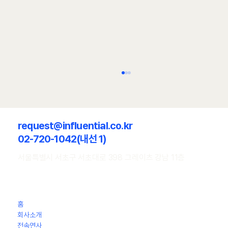
request@influential.co.kr
02-720-1042(내선 1)
서울특별시 서초구 서초대로 398 그레이츠 강남 11층
[강연 후기] 송상화 인천대학교 동북아물류대학
원 교수의 물류 산업의 구조적 경쟁력은 어디에
홈
서 오는가 - H 기업 임직원 대상
회사소개
전속연사