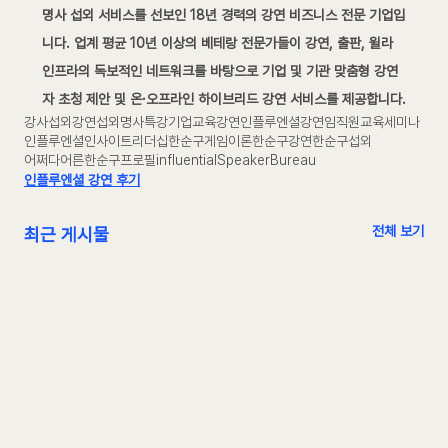
명사 섭외 서비스를 선보인 18년 경력의 강연 비즈니스 전문 기업입
니다. 업계 평균 10년 이상의 베테랑 전문가들이 강연, 출판, 윌라 
인프라의 독보적인 네트워크를 바탕으로 기업 및 기관 맞춤형 강연
자 초청 제안 및 온·오프라인 하이브리드 강연 서비스를 제공합니다.
강사섭외
강연섭외
명사특강
기업교육
강연
인플루엔셜강연
임직원교육
세미나
인플루엔셜
인사이트
리더십
한순구
게임이론
한순구강연
한순구섭외
어쩌다어른
한순구프로필
influentialSpeakerBureau
인플루엔셜 강연 후기
전체 보기
최근 게시물