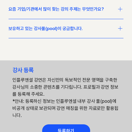
강사 후보 결정 후 보통 1~2일 내에 섭외가 진행됩니다. 일정이 촉
요즘 기업/기관에서 많이 찾는 강의 주제는 무엇인가요?
박하더라도 강사의 스케줄만 가능하다면 성사가 가능하오니, 망설
이지 말고 문의해 주세요.
최근 인기 있는 주제와 최신 이슈는 인플루엔셜 '추천 강연 시리
보유하고 있는 강사풀(pool)이 궁금합니다.
즈'를 통해 확인하실 수 있습니다. 해당 내용은 뉴스레터로 받아보
시거나 공식 네이버 블로그(blog.naver.com/influentials) 를 통
현재 국내 최대 규모인 10,179명 이상의 강사 DB를 관리하고 있습
해서도 확인 가능합니다.
니다. 기획 중인 교육 과정에 최적화된 맞춤 제안이 가능하니 편하
게 문의해 주세요. 😄 (2026.03 기준)
강사 등록
인플루엔셜 강연은 자신만의 독보적인 전문 영역을 구축한
강사님의 소중한 콘텐츠를 기다립니다. 프로필과 강연 정보
를 등록해 주세요.
*안내: 등록하신 정보는 인플루엔셜 내부 강사 풀(pool)에
비공개 상태로 보관되며 강연 매칭을 위한 자료로만 활용됩
니다.
등록하기