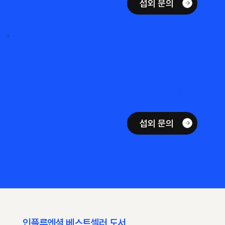
섭외 문의
김시덕
도시문헌학자
섭외 문의
인플루엔셜 베스트셀러 도서