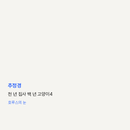
추정경
천 년 집사 백 년 고양이4
호루스의 눈