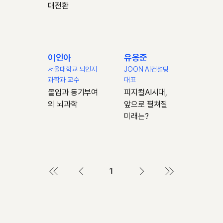
대전환
이인아
유응준
서울대학교 뇌인지
JOON AI컨설팅
과학과 교수
대표
몰입과 동기부여
피지컬AI시대,
의 뇌과학
앞으로 펼쳐질
미래는?
1
페
이
지
1