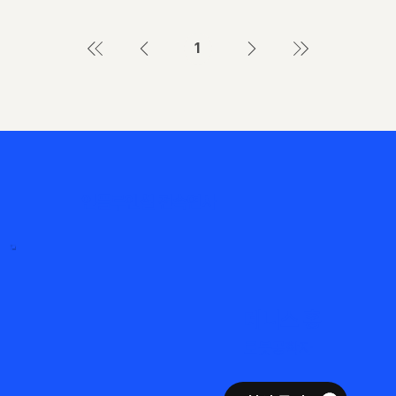
1
페
이
지
1
​인플루엔셜 전속연사
데니스 홍
로봇공학자