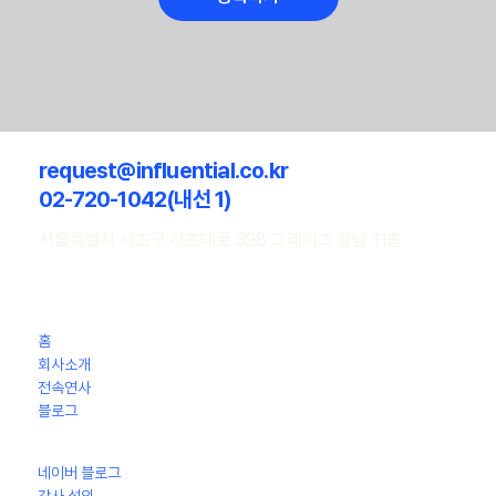
request@influential.co.kr
02-720-1042(내선 1)
서울특별시 서초구 서초대로 398 그레이츠 강남 11층
홈
회사소개
전속연사
​블로그
네이버 블로그
강사 섭외