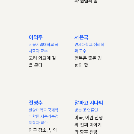
과 원팀의 힘
이익주
서은국
서울시립대학교 국
연세대학교 심리학
사학과 교수
과 교수
고려 외교에 길
행복은 좋은 경
을 묻다
험의 합
전영수
알파고 시나씨
한양대학교 국제학
방송 및 언론인
대학원 지속가능경
미국, 이란 전쟁
제학과 교수
의 진짜 이야기
인구 감소, 부의
와 향후 전망